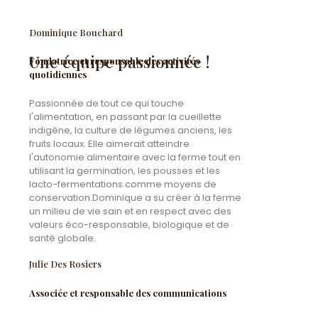
Dominique Bouchard
Une équipe passionnée !
Fondatrice et responsable des activités
quotidiennes
Passionnée de tout ce qui touche
l'alimentation, en passant par la cueillette
indigène, la culture de légumes anciens, les
fruits locaux. Elle aimerait atteindre
l'autonomie alimentaire avec la ferme tout en
utilisant la germination, les pousses et les
lacto-fermentations comme moyens de
conservation. ​Dominique a su créer à la ferme
un milieu de vie sain et en respect avec des
valeurs éco-responsable, biologique et de
santé globale.
Julie Des Rosiers
Associée et responsable des communications