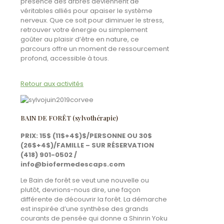
présence des arbres deviennent de
véritables alliés pour apaiser le système
nerveux. Que ce soit pour diminuer le stress,
retrouver votre énergie ou simplement
goûter au plaisir d’être en nature, ce
parcours offre un moment de ressourcement
profond, accessible à tous.
Retour aux activités
BAIN DE FORÊT (sylvothérapie)
PRIX: 15$ (11$+4$)$/PERSONNE OU 30$
(26$+4$)/FAMILLE – SUR RÉSERVATION
(418) 901-0502 /
info@biofermedescaps.com
Le Bain de forêt se veut une nouvelle ou
plutôt, devrions-nous dire, une façon
différente de découvrir la forêt. La démarche
est inspirée d’une synthèse des grands
courants de pensée qui donne a Shinrin Yoku